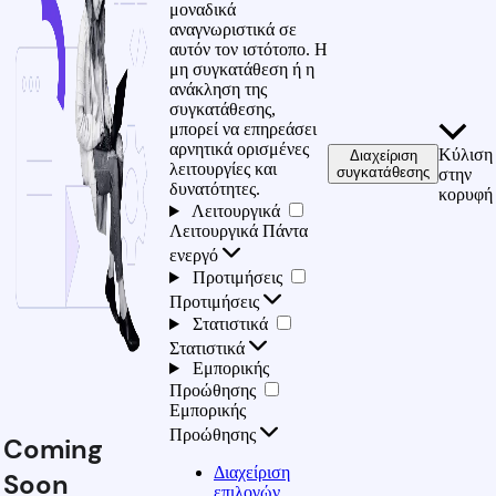
μοναδικά
αναγνωριστικά σε
αυτόν τον ιστότοπο. Η
μη συγκατάθεση ή η
ανάκληση της
συγκατάθεσης,
μπορεί να επηρεάσει
αρνητικά ορισμένες
Κύλιση
Διαχείριση
λειτουργίες και
συγκατάθεσης
στην
δυνατότητες.
κορυφή
Λειτουργικά
Λειτουργικά
Πάντα
ενεργό
Προτιμήσεις
Προτιμήσεις
Στατιστικά
Στατιστικά
Εμπορικής
Προώθησης
Εμπορικής
Προώθησης
Coming
Διαχείριση
Soon
επιλογών