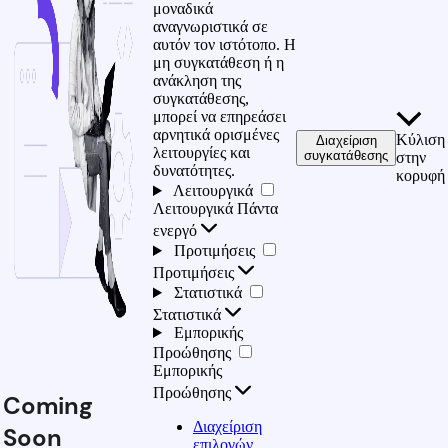
μοναδικά
αναγνωριστικά σε
αυτόν τον ιστότοπο. Η
μη συγκατάθεση ή η
ανάκληση της
συγκατάθεσης,
μπορεί να επηρεάσει
αρνητικά ορισμένες
Κύλιση
Διαχείριση
λειτουργίες και
συγκατάθεσης
στην
δυνατότητες.
κορυφή
Λειτουργικά
Λειτουργικά
Πάντα
ενεργό
Προτιμήσεις
Προτιμήσεις
Στατιστικά
Στατιστικά
Εμπορικής
Προώθησης
Εμπορικής
Προώθησης
Coming
Διαχείριση
Soon
επιλογών