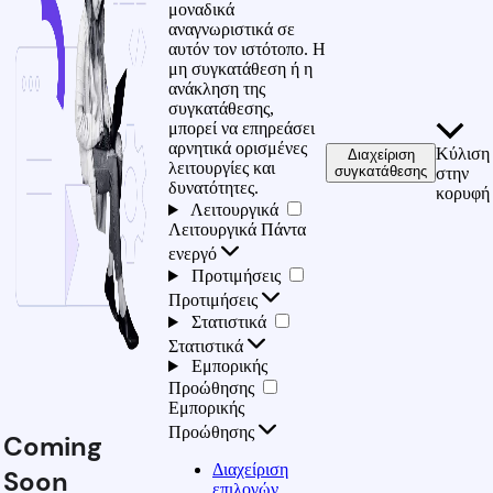
μοναδικά
αναγνωριστικά σε
αυτόν τον ιστότοπο. Η
μη συγκατάθεση ή η
ανάκληση της
συγκατάθεσης,
μπορεί να επηρεάσει
αρνητικά ορισμένες
Κύλιση
Διαχείριση
λειτουργίες και
συγκατάθεσης
στην
δυνατότητες.
κορυφή
Λειτουργικά
Λειτουργικά
Πάντα
ενεργό
Προτιμήσεις
Προτιμήσεις
Στατιστικά
Στατιστικά
Εμπορικής
Προώθησης
Εμπορικής
Προώθησης
Coming
Διαχείριση
Soon
επιλογών