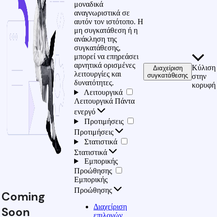
μοναδικά
αναγνωριστικά σε
αυτόν τον ιστότοπο. Η
μη συγκατάθεση ή η
ανάκληση της
συγκατάθεσης,
μπορεί να επηρεάσει
αρνητικά ορισμένες
Κύλιση
Διαχείριση
λειτουργίες και
συγκατάθεσης
στην
δυνατότητες.
κορυφή
Λειτουργικά
Λειτουργικά
Πάντα
ενεργό
Προτιμήσεις
Προτιμήσεις
Στατιστικά
Στατιστικά
Εμπορικής
Προώθησης
Εμπορικής
Προώθησης
Coming
Διαχείριση
Soon
επιλογών