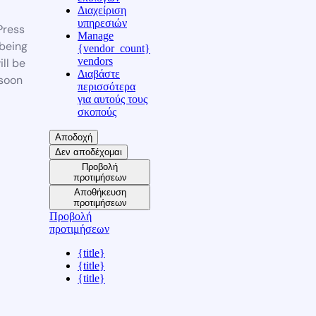
Διαχείριση
υπηρεσιών
ress
Manage
 being
{vendor_count}
vendors
ill be
Διαβάστε
soon
περισσότερα
για αυτούς τους
σκοπούς
Αποδοχή
Δεν αποδέχομαι
Προβολή
προτιμήσεων
Αποθήκευση
προτιμήσεων
Προβολή
προτιμήσεων
{title}
{title}
{title}