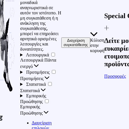
μοναδικά
αναγνωριστικά σε
αυτόν τον ιστότοπο. Η
Special 
μη συγκατάθεση ή η
ανάκληση της
συγκατάθεσης,
μπορεί να επηρεάσει
αρνητικά ορισμένες
Δείτε μο
Κύλιση
Διαχείριση
λειτουργίες και
συγκατάθεσης
στην
ευκαιρίε
δυνατότητες.
κορυφή
Λειτουργικά
ετοιμοπ
Λειτουργικά
Πάντα
προϊόντ
ενεργό
Προτιμήσεις
Προσφορές
Προτιμήσεις
Στατιστικά
Στατιστικά
Εμπορικής
Προώθησης
Εμπορικής
Προώθησης
g
Διαχείριση
επιλογών