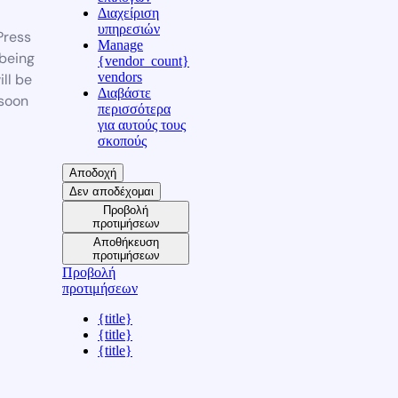
Διαχείριση
υπηρεσιών
ress
Manage
 being
{vendor_count}
vendors
ill be
Διαβάστε
soon
περισσότερα
για αυτούς τους
σκοπούς
Αποδοχή
Δεν αποδέχομαι
Προβολή
προτιμήσεων
Αποθήκευση
προτιμήσεων
Προβολή
προτιμήσεων
{title}
{title}
{title}