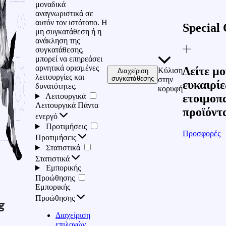
μοναδικά
αναγνωριστικά σε
αυτόν τον ιστότοπο. Η
Special 
μη συγκατάθεση ή η
ανάκληση της
συγκατάθεσης,
μπορεί να επηρεάσει
αρνητικά ορισμένες
Δείτε μο
Κύλιση
Διαχείριση
λειτουργίες και
συγκατάθεσης
στην
ευκαιρίε
δυνατότητες.
κορυφή
Λειτουργικά
ετοιμοπ
Λειτουργικά
Πάντα
προϊόντ
ενεργό
Προτιμήσεις
Προσφορές
Προτιμήσεις
Στατιστικά
Στατιστικά
Εμπορικής
Προώθησης
Εμπορικής
Προώθησης
g
Διαχείριση
επιλογών