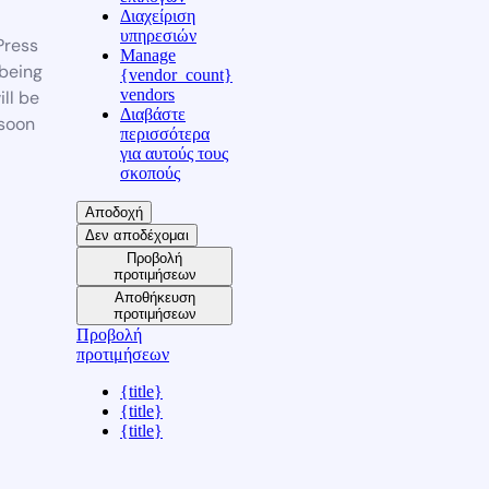
Διαχείριση
υπηρεσιών
ress
Manage
 being
{vendor_count}
vendors
ill be
Διαβάστε
soon
περισσότερα
για αυτούς τους
σκοπούς
Αποδοχή
Δεν αποδέχομαι
Προβολή
προτιμήσεων
Αποθήκευση
προτιμήσεων
Προβολή
προτιμήσεων
{title}
{title}
{title}