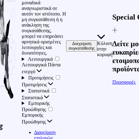
μοναδικά
αναγνωριστικά σε
αυτόν τον ιστότοπο. Η
Special 
μη συγκατάθεση ή η
ανάκληση της
συγκατάθεσης,
μπορεί να επηρεάσει
αρνητικά ορισμένες
Δείτε μο
Κύλιση
Διαχείριση
λειτουργίες και
συγκατάθεσης
στην
ευκαιρίε
δυνατότητες.
κορυφή
Λειτουργικά
ετοιμοπ
Λειτουργικά
Πάντα
προϊόντ
ενεργό
Προτιμήσεις
Προσφορές
Προτιμήσεις
Στατιστικά
Στατιστικά
Εμπορικής
Προώθησης
Εμπορικής
Προώθησης
g
Διαχείριση
επιλογών