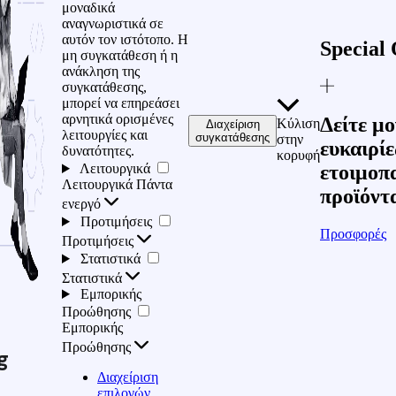
μοναδικά
αναγνωριστικά σε
αυτόν τον ιστότοπο. Η
Special 
μη συγκατάθεση ή η
ανάκληση της
συγκατάθεσης,
μπορεί να επηρεάσει
αρνητικά ορισμένες
Δείτε μο
Κύλιση
Διαχείριση
λειτουργίες και
συγκατάθεσης
στην
ευκαιρίε
δυνατότητες.
κορυφή
Λειτουργικά
ετοιμοπ
Λειτουργικά
Πάντα
προϊόντ
ενεργό
Προτιμήσεις
Προσφορές
Προτιμήσεις
Στατιστικά
Στατιστικά
Εμπορικής
Προώθησης
Εμπορικής
Προώθησης
g
Διαχείριση
επιλογών