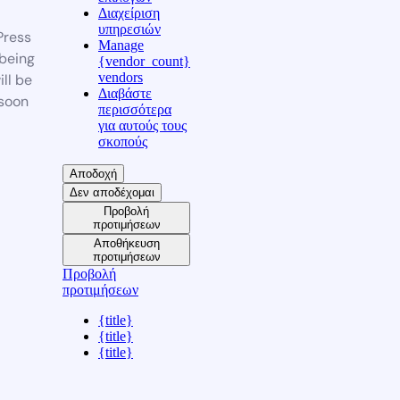
Διαχείριση
υπηρεσιών
ress
Manage
 being
{vendor_count}
vendors
ill be
Διαβάστε
soon
περισσότερα
για αυτούς τους
σκοπούς
Αποδοχή
Δεν αποδέχομαι
Προβολή
προτιμήσεων
Αποθήκευση
προτιμήσεων
Προβολή
προτιμήσεων
{title}
{title}
{title}