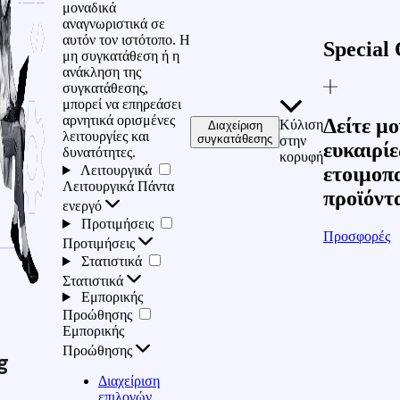
μοναδικά
αναγνωριστικά σε
αυτόν τον ιστότοπο. Η
Special 
μη συγκατάθεση ή η
ανάκληση της
συγκατάθεσης,
μπορεί να επηρεάσει
αρνητικά ορισμένες
Δείτε μο
Κύλιση
Διαχείριση
λειτουργίες και
συγκατάθεσης
στην
ευκαιρίε
δυνατότητες.
κορυφή
Λειτουργικά
ετοιμοπ
Λειτουργικά
Πάντα
προϊόντ
ενεργό
Προτιμήσεις
Προσφορές
Προτιμήσεις
Στατιστικά
Στατιστικά
Εμπορικής
Προώθησης
Εμπορικής
Προώθησης
g
Διαχείριση
επιλογών