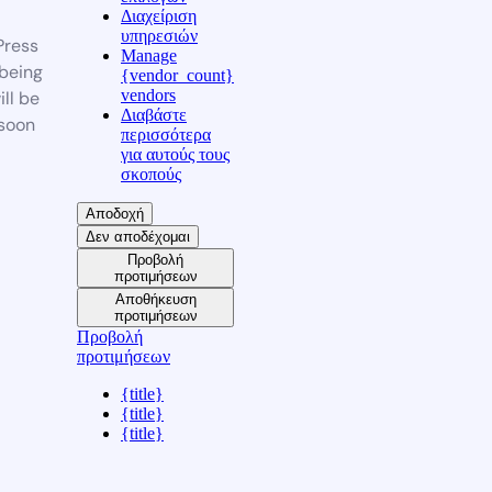
Διαχείριση
υπηρεσιών
ress
Manage
 being
{vendor_count}
vendors
ill be
Διαβάστε
soon
περισσότερα
για αυτούς τους
σκοπούς
Αποδοχή
Δεν αποδέχομαι
Προβολή
προτιμήσεων
Αποθήκευση
προτιμήσεων
Προβολή
προτιμήσεων
{title}
{title}
{title}