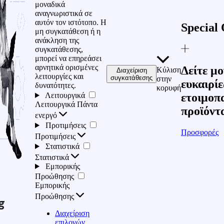
μοναδικά
αναγνωριστικά σε
αυτόν τον ιστότοπο. Η
Special 
μη συγκατάθεση ή η
ανάκληση της
συγκατάθεσης,
μπορεί να επηρεάσει
αρνητικά ορισμένες
Δείτε μο
Κύλιση
Διαχείριση
λειτουργίες και
συγκατάθεσης
στην
ευκαιρίε
δυνατότητες.
κορυφή
Λειτουργικά
ετοιμοπ
Λειτουργικά
Πάντα
προϊόντ
ενεργό
Προτιμήσεις
Προσφορές
Προτιμήσεις
Στατιστικά
Στατιστικά
Εμπορικής
Προώθησης
Εμπορικής
Προώθησης
g
Διαχείριση
επιλογών