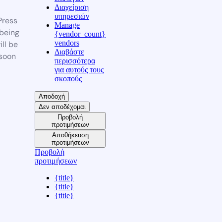
Διαχείριση
υπηρεσιών
ress
Manage
 being
{vendor_count}
vendors
ill be
Διαβάστε
soon
περισσότερα
για αυτούς τους
σκοπούς
Αποδοχή
Δεν αποδέχομαι
Προβολή
προτιμήσεων
Αποθήκευση
προτιμήσεων
Προβολή
προτιμήσεων
{title}
{title}
{title}