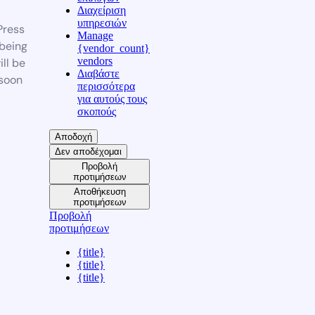
Διαχείριση
υπηρεσιών
ress
Manage
 being
{vendor_count}
vendors
ill be
Διαβάστε
soon
περισσότερα
για αυτούς τους
σκοπούς
Αποδοχή
Δεν αποδέχομαι
Προβολή
προτιμήσεων
Αποθήκευση
προτιμήσεων
Προβολή
προτιμήσεων
{title}
{title}
{title}