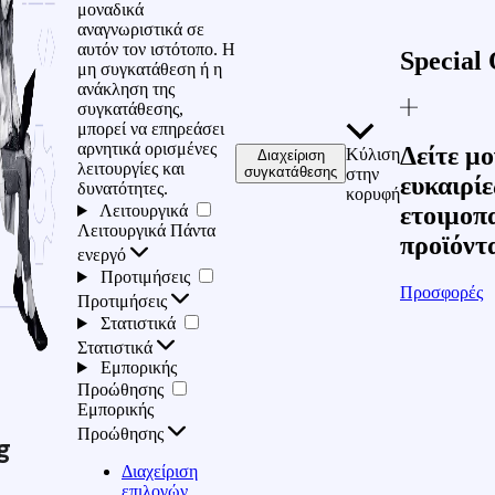
μοναδικά
αναγνωριστικά σε
αυτόν τον ιστότοπο. Η
Special 
μη συγκατάθεση ή η
ανάκληση της
συγκατάθεσης,
μπορεί να επηρεάσει
αρνητικά ορισμένες
Δείτε μο
Κύλιση
Διαχείριση
λειτουργίες και
συγκατάθεσης
στην
ευκαιρίε
δυνατότητες.
κορυφή
Λειτουργικά
ετοιμοπ
Λειτουργικά
Πάντα
προϊόντ
ενεργό
Προτιμήσεις
Προσφορές
Προτιμήσεις
Στατιστικά
Στατιστικά
Εμπορικής
Προώθησης
Εμπορικής
Προώθησης
g
Διαχείριση
επιλογών