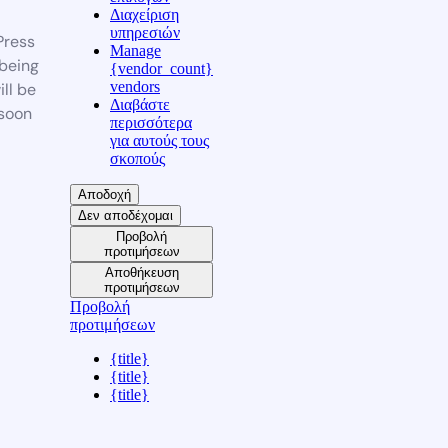
Διαχείριση
υπηρεσιών
ress
Manage
 being
{vendor_count}
vendors
ill be
Διαβάστε
soon
περισσότερα
για αυτούς τους
σκοπούς
Αποδοχή
Δεν αποδέχομαι
Προβολή
προτιμήσεων
Αποθήκευση
προτιμήσεων
Προβολή
προτιμήσεων
{title}
{title}
{title}