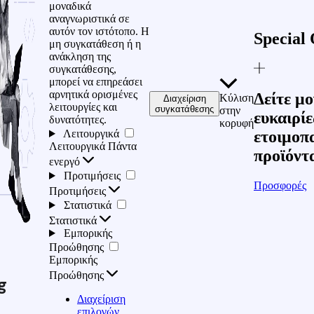
μοναδικά
αναγνωριστικά σε
αυτόν τον ιστότοπο. Η
Special 
μη συγκατάθεση ή η
ανάκληση της
συγκατάθεσης,
μπορεί να επηρεάσει
αρνητικά ορισμένες
Δείτε μο
Κύλιση
Διαχείριση
λειτουργίες και
συγκατάθεσης
στην
ευκαιρίε
δυνατότητες.
κορυφή
Λειτουργικά
ετοιμοπ
Λειτουργικά
Πάντα
προϊόντ
ενεργό
Προτιμήσεις
Προσφορές
Προτιμήσεις
Στατιστικά
Στατιστικά
Εμπορικής
Προώθησης
Εμπορικής
Προώθησης
g
Διαχείριση
επιλογών