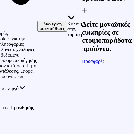
Δείτε μοναδικές
Κύλιση
Διαχείριση
συγκατάθεσης
στην
ευκαιρίες σε
ιρία,
κορυφή
okies για την
ετοιμοπαράδοτα
πληροφορίες
προϊόντα.
 λόγω τεχνολογίες
ε δεδομένα
ριφορά περιήγησης
Προσφορές
τον ιστότοπο. Η μη
ατάθεσης, μπορεί
τουργίες και
τα ενεργό
ρικής Προώθησης