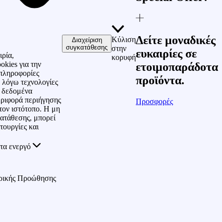
Δείτε μοναδικές
Κύλιση
Διαχείριση
συγκατάθεσης
στην
ευκαιρίες σε
ιρία,
κορυφή
okies για την
ετοιμοπαράδοτα
πληροφορίες
προϊόντα.
 λόγω τεχνολογίες
ε δεδομένα
ριφορά περιήγησης
Προσφορές
τον ιστότοπο. Η μη
ατάθεσης, μπορεί
τουργίες και
τα ενεργό
ρικής Προώθησης