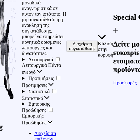
μοναδικά
αναγνωριστικά σε
αυτόν τον ιστότοπο. Η
Special 
μη συγκατάθεση ή η
ανάκληση της
συγκατάθεσης,
μπορεί να επηρεάσει
αρνητικά ορισμένες
Δείτε μο
Κύλιση
Διαχείριση
λειτουργίες και
συγκατάθεσης
στην
ευκαιρίε
δυνατότητες.
κορυφή
Λειτουργικά
ετοιμοπ
Λειτουργικά
Πάντα
προϊόντ
ενεργό
Προτιμήσεις
Προσφορές
Προτιμήσεις
Στατιστικά
Στατιστικά
Εμπορικής
Προώθησης
Εμπορικής
Προώθησης
g
Διαχείριση
επιλογών