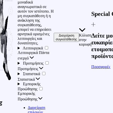
μοναδικά
αναγνωριστικά σε
αυτόν τον ιστότοπο. Η
Special 
μη συγκατάθεση ή η
ανάκληση της
συγκατάθεσης,
μπορεί να επηρεάσει
αρνητικά ορισμένες
Δείτε μο
Κύλιση
Διαχείριση
λειτουργίες και
συγκατάθεσης
στην
ευκαιρίε
δυνατότητες.
κορυφή
Λειτουργικά
ετοιμοπ
Λειτουργικά
Πάντα
προϊόντ
ενεργό
Προτιμήσεις
Προσφορές
Προτιμήσεις
Στατιστικά
Στατιστικά
Εμπορικής
Προώθησης
Εμπορικής
Προώθησης
g
Διαχείριση
επιλογών