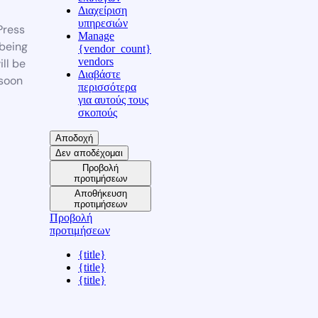
Διαχείριση
υπηρεσιών
ress
Manage
 being
{vendor_count}
vendors
ill be
Διαβάστε
soon
περισσότερα
για αυτούς τους
σκοπούς
Αποδοχή
Δεν αποδέχομαι
Προβολή
προτιμήσεων
Αποθήκευση
προτιμήσεων
Προβολή
προτιμήσεων
{title}
{title}
{title}