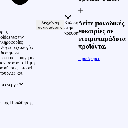
Δείτε μοναδικές
Κύλιση
Διαχείριση
συγκατάθεσης
στην
ευκαιρίες σε
ιρία,
κορυφή
okies για την
ετοιμοπαράδοτα
πληροφορίες
προϊόντα.
 λόγω τεχνολογίες
ε δεδομένα
ριφορά περιήγησης
Προσφορές
τον ιστότοπο. Η μη
ατάθεσης, μπορεί
τουργίες και
τα ενεργό
ρικής Προώθησης