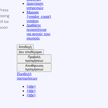
Διαχείριση
υπηρεσιών
ress
Manage
 being
{vendor_count}
vendors
ill be
Διαβάστε
soon
περισσότερα
για αυτούς τους
σκοπούς
Αποδοχή
Δεν αποδέχομαι
Προβολή
προτιμήσεων
Αποθήκευση
προτιμήσεων
Προβολή
προτιμήσεων
{title}
{title}
{title}