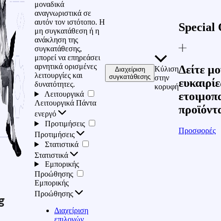
μοναδικά
αναγνωριστικά σε
αυτόν τον ιστότοπο. Η
Special 
μη συγκατάθεση ή η
ανάκληση της
συγκατάθεσης,
μπορεί να επηρεάσει
αρνητικά ορισμένες
Δείτε μο
Κύλιση
Διαχείριση
λειτουργίες και
συγκατάθεσης
στην
ευκαιρίε
δυνατότητες.
κορυφή
Λειτουργικά
ετοιμοπ
Λειτουργικά
Πάντα
προϊόντ
ενεργό
Προτιμήσεις
Προσφορές
Προτιμήσεις
Στατιστικά
Στατιστικά
Εμπορικής
Προώθησης
Εμπορικής
Προώθησης
g
Διαχείριση
επιλογών