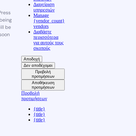
Διαχείριση
υπηρεσιών
ress
Manage
 being
{vendor_count}
vendors
ill be
Διαβάστε
soon
περισσότερα
για αυτούς τους
σκοπούς
Αποδοχή
Δεν αποδέχομαι
Προβολή
προτιμήσεων
Αποθήκευση
προτιμήσεων
Προβολή
προτιμήσεων
{title}
{title}
{title}