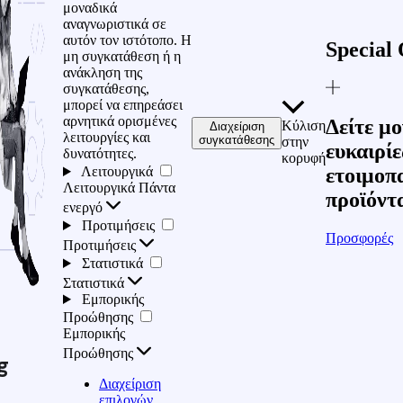
μοναδικά
αναγνωριστικά σε
αυτόν τον ιστότοπο. Η
Special 
μη συγκατάθεση ή η
ανάκληση της
συγκατάθεσης,
μπορεί να επηρεάσει
αρνητικά ορισμένες
Δείτε μο
Κύλιση
Διαχείριση
λειτουργίες και
συγκατάθεσης
στην
ευκαιρίε
δυνατότητες.
κορυφή
Λειτουργικά
ετοιμοπ
Λειτουργικά
Πάντα
προϊόντ
ενεργό
Προτιμήσεις
Προσφορές
Προτιμήσεις
Στατιστικά
Στατιστικά
Εμπορικής
Προώθησης
Εμπορικής
Προώθησης
g
Διαχείριση
επιλογών