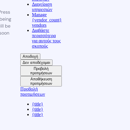
Διαχείριση
υπηρεσιών
ress
Manage
 being
{vendor_count}
vendors
ill be
Διαβάστε
soon
περισσότερα
για αυτούς τους
σκοπούς
Αποδοχή
Δεν αποδέχομαι
Προβολή
προτιμήσεων
Αποθήκευση
προτιμήσεων
Προβολή
προτιμήσεων
{title}
{title}
{title}