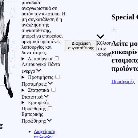
μοναδικά
αναγνωριστικά σε
αυτόν τον ιστότοπο. Η
Special 
μη συγκατάθεση ή η
ανάκληση της
συγκατάθεσης,
μπορεί να επηρεάσει
αρνητικά ορισμένες
Δείτε μο
Κύλιση
Διαχείριση
λειτουργίες και
συγκατάθεσης
στην
ευκαιρίε
δυνατότητες.
κορυφή
Λειτουργικά
ετοιμοπ
Λειτουργικά
Πάντα
προϊόντ
ενεργό
Προτιμήσεις
Προσφορές
Προτιμήσεις
Στατιστικά
Στατιστικά
Εμπορικής
Προώθησης
Εμπορικής
Προώθησης
g
Διαχείριση
επιλογών