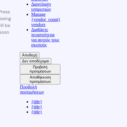
Διαχείριση
υπηρεσιών
ress
Manage
 being
{vendor_count}
vendors
ill be
Διαβάστε
soon
περισσότερα
για αυτούς τους
σκοπούς
Αποδοχή
Δεν αποδέχομαι
Προβολή
προτιμήσεων
Αποθήκευση
προτιμήσεων
Προβολή
προτιμήσεων
{title}
{title}
{title}