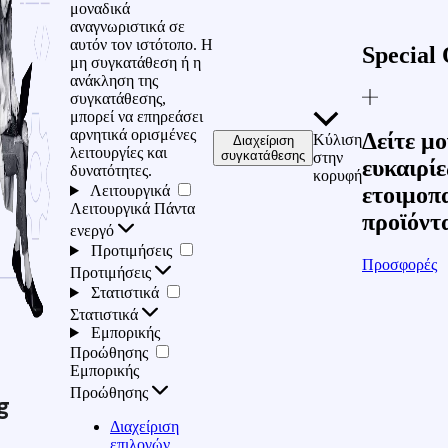
μοναδικά
αναγνωριστικά σε
αυτόν τον ιστότοπο. Η
Special 
μη συγκατάθεση ή η
ανάκληση της
συγκατάθεσης,
μπορεί να επηρεάσει
αρνητικά ορισμένες
Δείτε μο
Κύλιση
Διαχείριση
λειτουργίες και
συγκατάθεσης
στην
ευκαιρίε
δυνατότητες.
κορυφή
Λειτουργικά
ετοιμοπ
Λειτουργικά
Πάντα
προϊόντ
ενεργό
Προτιμήσεις
Προσφορές
Προτιμήσεις
Στατιστικά
Στατιστικά
Εμπορικής
Προώθησης
Εμπορικής
Προώθησης
g
Διαχείριση
επιλογών