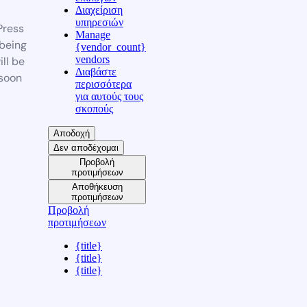
Διαχείριση
υπηρεσιών
ress
Manage
 being
{vendor_count}
vendors
ill be
Διαβάστε
soon
περισσότερα
για αυτούς τους
σκοπούς
Αποδοχή
Δεν αποδέχομαι
Προβολή
προτιμήσεων
Αποθήκευση
προτιμήσεων
Προβολή
προτιμήσεων
{title}
{title}
{title}