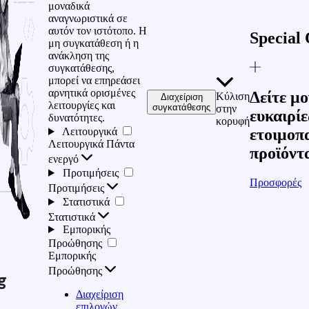
μοναδικά
αναγνωριστικά σε
αυτόν τον ιστότοπο. Η
Special 
μη συγκατάθεση ή η
ανάκληση της
συγκατάθεσης,
μπορεί να επηρεάσει
αρνητικά ορισμένες
Δείτε μο
Κύλιση
Διαχείριση
λειτουργίες και
συγκατάθεσης
στην
ευκαιρίε
δυνατότητες.
κορυφή
Λειτουργικά
ετοιμοπ
Λειτουργικά
Πάντα
προϊόντ
ενεργό
Προτιμήσεις
Προσφορές
Προτιμήσεις
Στατιστικά
Στατιστικά
Εμπορικής
Προώθησης
Εμπορικής
Προώθησης
g
Διαχείριση
επιλογών