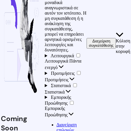
μοναδικά
αναγνωριστικά σε
αυτόν τον ιστότοπο. Η
μη συγκατάθεση ή η
ανάκληση της
συγκατάθεσης,
μπορεί να επηρεάσει
αρνητικά ορισμένες
Κύλιση
Διαχείριση
λειτουργίες και
συγκατάθεσης
στην
δυνατότητες.
κορυφή
Λειτουργικά
Λειτουργικά
Πάντα
ενεργό
Προτιμήσεις
Προτιμήσεις
Στατιστικά
Στατιστικά
Εμπορικής
Προώθησης
Εμπορικής
Προώθησης
Coming
Διαχείριση
Soon
επιλογών