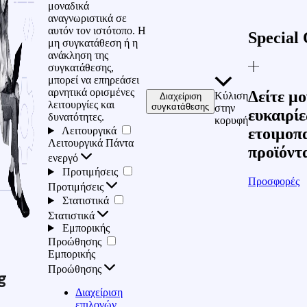
μοναδικά
αναγνωριστικά σε
αυτόν τον ιστότοπο. Η
Special 
μη συγκατάθεση ή η
ανάκληση της
συγκατάθεσης,
μπορεί να επηρεάσει
αρνητικά ορισμένες
Δείτε μο
Κύλιση
Διαχείριση
λειτουργίες και
συγκατάθεσης
στην
ευκαιρίε
δυνατότητες.
κορυφή
Λειτουργικά
ετοιμοπ
Λειτουργικά
Πάντα
προϊόντ
ενεργό
Προτιμήσεις
Προσφορές
Προτιμήσεις
Στατιστικά
Στατιστικά
Εμπορικής
Προώθησης
Εμπορικής
Προώθησης
g
Διαχείριση
επιλογών