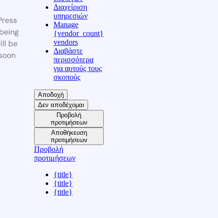
Διαχείριση
υπηρεσιών
ress
Manage
 being
{vendor_count}
vendors
ill be
Διαβάστε
soon
περισσότερα
για αυτούς τους
σκοπούς
Αποδοχή
Δεν αποδέχομαι
Προβολή
προτιμήσεων
Αποθήκευση
προτιμήσεων
Προβολή
προτιμήσεων
{title}
{title}
{title}