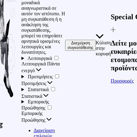
μοναδικά
αναγνωριστικά σε
αυτόν τον ιστότοπο. Η
Special 
μη συγκατάθεση ή η
ανάκληση της
συγκατάθεσης,
μπορεί να επηρεάσει
αρνητικά ορισμένες
Δείτε μο
Κύλιση
Διαχείριση
λειτουργίες και
συγκατάθεσης
στην
ευκαιρίε
δυνατότητες.
κορυφή
Λειτουργικά
ετοιμοπ
Λειτουργικά
Πάντα
προϊόντ
ενεργό
Προτιμήσεις
Προσφορές
Προτιμήσεις
Στατιστικά
Στατιστικά
Εμπορικής
Προώθησης
Εμπορικής
Προώθησης
g
Διαχείριση
επιλογών