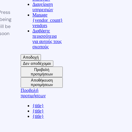
Διαχείριση
υπηρεσιών
ress
Manage
 being
{vendor_count}
vendors
ill be
Διαβάστε
soon
περισσότερα
για αυτούς τους
σκοπούς
Αποδοχή
Δεν αποδέχομαι
Προβολή
προτιμήσεων
Αποθήκευση
προτιμήσεων
Προβολή
προτιμήσεων
{title}
{title}
{title}