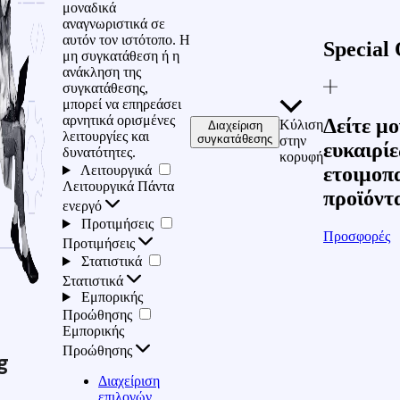
μοναδικά
αναγνωριστικά σε
αυτόν τον ιστότοπο. Η
Special 
μη συγκατάθεση ή η
ανάκληση της
συγκατάθεσης,
μπορεί να επηρεάσει
αρνητικά ορισμένες
Δείτε μο
Κύλιση
Διαχείριση
λειτουργίες και
συγκατάθεσης
στην
ευκαιρίε
δυνατότητες.
κορυφή
Λειτουργικά
ετοιμοπ
Λειτουργικά
Πάντα
προϊόντ
ενεργό
Προτιμήσεις
Προσφορές
Προτιμήσεις
Στατιστικά
Στατιστικά
Εμπορικής
Προώθησης
Εμπορικής
Προώθησης
g
Διαχείριση
επιλογών