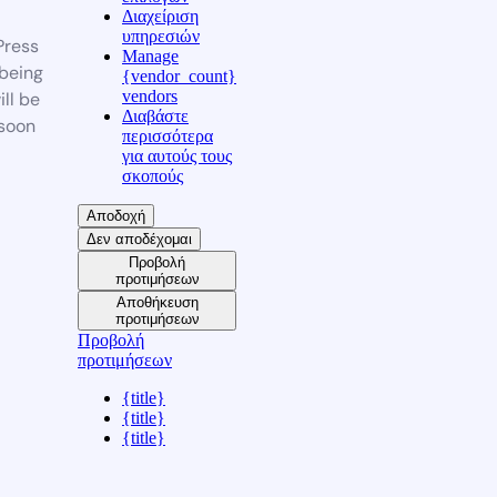
Διαχείριση
υπηρεσιών
ress
Manage
 being
{vendor_count}
vendors
ill be
Διαβάστε
soon
περισσότερα
για αυτούς τους
σκοπούς
Αποδοχή
Δεν αποδέχομαι
Προβολή
προτιμήσεων
Αποθήκευση
προτιμήσεων
Προβολή
προτιμήσεων
{title}
{title}
{title}