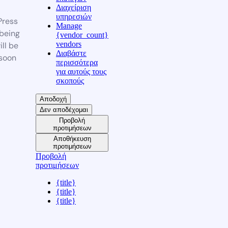
Διαχείριση
υπηρεσιών
ress
Manage
 being
{vendor_count}
vendors
ill be
Διαβάστε
soon
περισσότερα
για αυτούς τους
σκοπούς
Αποδοχή
Δεν αποδέχομαι
Προβολή
προτιμήσεων
Αποθήκευση
προτιμήσεων
Προβολή
προτιμήσεων
{title}
{title}
{title}