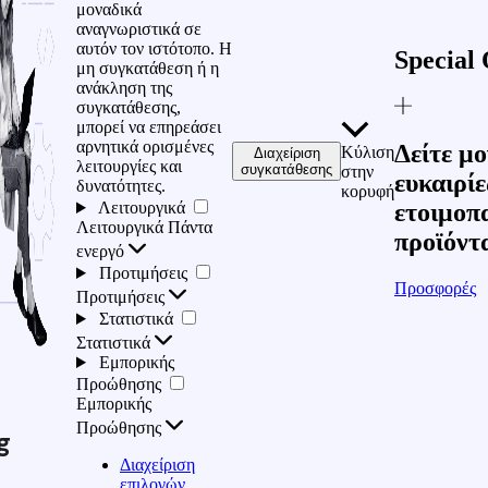
μοναδικά
αναγνωριστικά σε
αυτόν τον ιστότοπο. Η
Special 
μη συγκατάθεση ή η
ανάκληση της
συγκατάθεσης,
μπορεί να επηρεάσει
αρνητικά ορισμένες
Δείτε μο
Κύλιση
Διαχείριση
λειτουργίες και
συγκατάθεσης
στην
ευκαιρίε
δυνατότητες.
κορυφή
Λειτουργικά
ετοιμοπ
Λειτουργικά
Πάντα
προϊόντ
ενεργό
Προτιμήσεις
Προσφορές
Προτιμήσεις
Στατιστικά
Στατιστικά
Εμπορικής
Προώθησης
Εμπορικής
Προώθησης
g
Διαχείριση
επιλογών