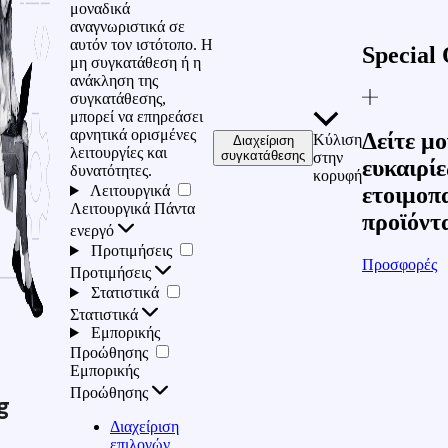
μοναδικά
αναγνωριστικά σε
αυτόν τον ιστότοπο. Η
Special 
μη συγκατάθεση ή η
ανάκληση της
συγκατάθεσης,
μπορεί να επηρεάσει
αρνητικά ορισμένες
Δείτε μο
Κύλιση
Διαχείριση
λειτουργίες και
συγκατάθεσης
στην
ευκαιρίε
δυνατότητες.
κορυφή
Λειτουργικά
ετοιμοπ
Λειτουργικά
Πάντα
προϊόντ
ενεργό
Προτιμήσεις
Προσφορές
Προτιμήσεις
Στατιστικά
Στατιστικά
Εμπορικής
Προώθησης
Εμπορικής
Προώθησης
g
Διαχείριση
επιλογών