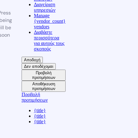
Διαχείριση
υπηρεσιών
ress
Manage
 being
{vendor_count}
vendors
ill be
Διαβάστε
soon
περισσότερα
για αυτούς τους
σκοπούς
Αποδοχή
Δεν αποδέχομαι
Προβολή
προτιμήσεων
Αποθήκευση
προτιμήσεων
Προβολή
προτιμήσεων
{title}
{title}
{title}