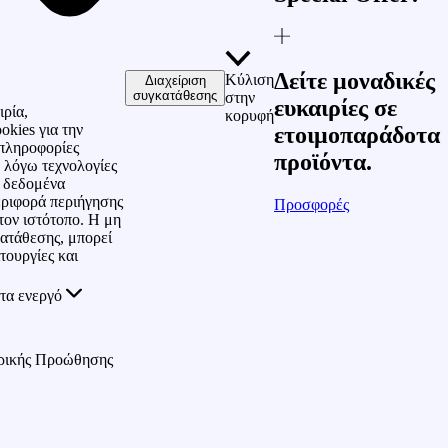
Δείτε μοναδικές
Κύλιση
Διαχείριση
συγκατάθεσης
στην
ευκαιρίες σε
ιρία,
κορυφή
okies για την
ετοιμοπαράδοτα
πληροφορίες
προϊόντα.
 λόγω τεχνολογίες
ε δεδομένα
ριφορά περιήγησης
Προσφορές
τον ιστότοπο. Η μη
ατάθεσης, μπορεί
τουργίες και
τα ενεργό
ρικής Προώθησης