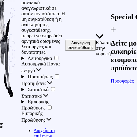
μοναδικά
αναγνωριστικά σε
αυτόν τον ιστότοπο. Η
Special 
μη συγκατάθεση ή η
ανάκληση της
συγκατάθεσης,
μπορεί να επηρεάσει
αρνητικά ορισμένες
Δείτε μο
Κύλιση
Διαχείριση
λειτουργίες και
συγκατάθεσης
στην
ευκαιρίε
δυνατότητες.
κορυφή
Λειτουργικά
ετοιμοπ
Λειτουργικά
Πάντα
προϊόντ
ενεργό
Προτιμήσεις
Προσφορές
Προτιμήσεις
Στατιστικά
Στατιστικά
Εμπορικής
Προώθησης
Εμπορικής
Προώθησης
g
Διαχείριση
επιλογών