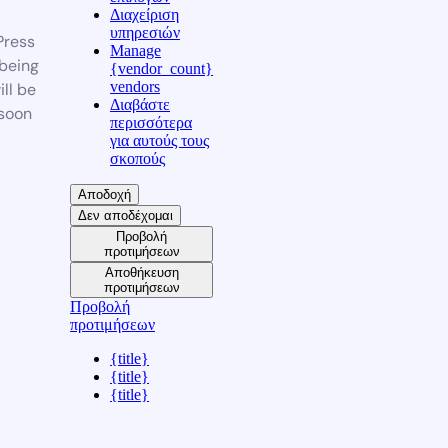
Διαχείριση
υπηρεσιών
ress
Manage
 being
{vendor_count}
vendors
ill be
Διαβάστε
soon
περισσότερα
για αυτούς τους
σκοπούς
Αποδοχή
Δεν αποδέχομαι
Προβολή
προτιμήσεων
Αποθήκευση
προτιμήσεων
Προβολή
προτιμήσεων
{title}
{title}
{title}